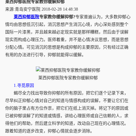
莱西抑郁医院专家教你缓解抑郁
来源:青岛安宁医院 2018-02-28 14:48:38
莱西抑郁医院
专家教你缓解抑郁?
专家普遍认为，大多数抑郁心
情均由思想低沉引起，消沉思想产生消沉心境，内心深处感到整个
国际一片漆黑，并且越来越必定现实就是那样糟糕，然后由于误解
现实而构成心理压力。医师着重，并不是心情决议思想，而是思想
分配心情。可见消沉的思想是构成抑郁的主要原因，只有经过正确
有用的办法进行引导，抑郁就能得以缓解。
莱西抑郁医院专家教你缓解抑郁
1.寻觅原因
蝎尽全力找出导致你抑郁的所有原因，把它们逐个记录下来，
尽早纠正抑郁心情对自己的知道与情感构成的误解，不要让它们在
你的脑子里占有方位作祟，把它们在纸上消灭掉。将记下的原因或
已被抑郁误解了的知道或情感，讲给心理医师或自己信赖的人，求
得他们的帮助，然后建立科学的知道，改动自己现在的心理情况。
跟着知道的逐步改变，抑郁心情就会逐步消除。