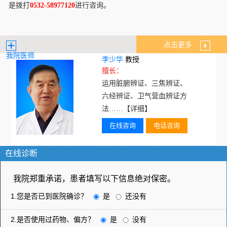
是拨打
0532-58977120
进行咨询。
点击更多
我院医师
李少华
教授
擅长：
运用脏腑辨证、三焦辨证、
六经辨证、卫气营血辨证方
法……
【详细】
在线咨询
电话咨询
在线诊断
我院郑重承诺，患者填写以下信息绝对保密。
1.您是否已到医院确诊？
是
还没有
2.是否使用过药物、偏方？
是
没有