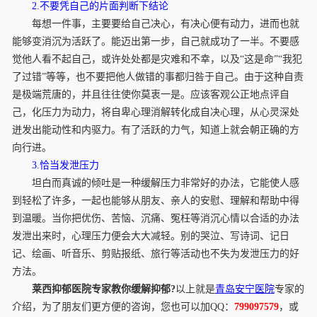
2.不要凭自己的片面判断下结论
每想一件事，主要要给自己决心，有决心便有动力，进而也就
能够变消沉为活跃了。能迈出第一步，自己就成功了一半。不要感
觉他人看不起自己，或许处处都是灾难和不幸，以及“这是命”“我犯
了过错”等等，也不要把他人做错的事都归咎于自己。由于这种自责
是极端荒唐的，并且往往使你莫衷一是。应该客观公正地点评自
己，化压力为动力，将自卑心理消解转化成自决心理，从心灵深处
迸发出能动性和内驱力。有了活跃的力气，知道上就会朝正确的方
向行进。
3.恰当发泄压力
坦白而真诚的倾吐是一种缓解压力非常好的办法，它能使人感
到轻松了许多，一起也能够从朋友、亲人的安慰、理解和帮助中得
到温暖。当你把优伤、苦恼、沉痛、冤枉等消沉心情以合适的办法
发泄出来时，心理压力便会大大减轻。别的哭泣、写诗词、记日
记、绘画、听音乐、剪贴报纸、旅行等活动也不失为发泄压力的好
方法。
莱西抑郁医院专家教你缓解抑郁?
以上就是
青岛安宁医院
专家的
介绍，为了朋友们更方便的咨询，您也可以加QQ：
799097579
，或